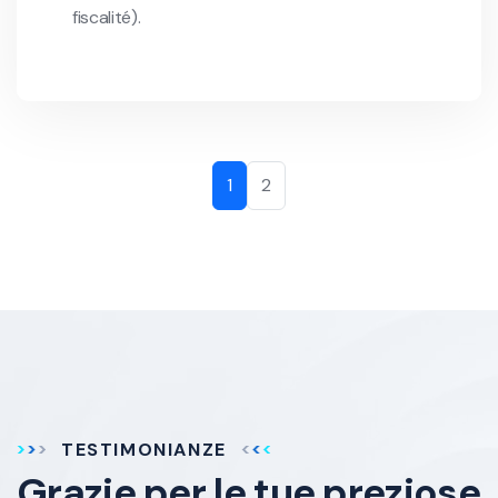
fiscalité).
1
2
TESTIMONIANZE
Grazie per le tue
preziose