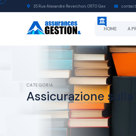
35 Rue Alexandre Reverchon, 01170 Gex
contact
HOME
A P
CATEGORIA
Assicurazione sulla