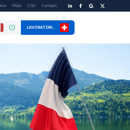
tivo
FAQs
CGU
Contact
LAVORATORI…