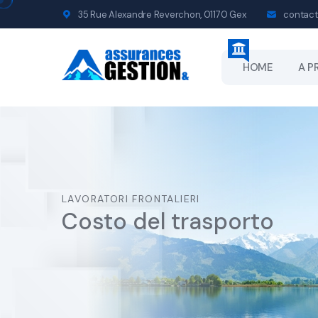
35 Rue Alexandre Reverchon, 01170 Gex
contact
HOME
A P
LAVORATORI FRONTALIERI
Costo del trasporto