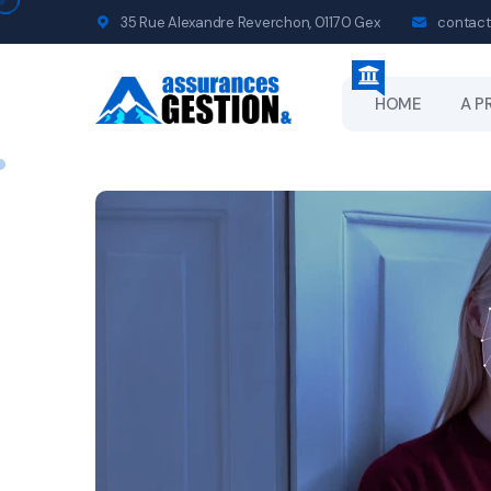
35 Rue Alexandre Reverchon, 01170 Gex
contact
HOME
A P