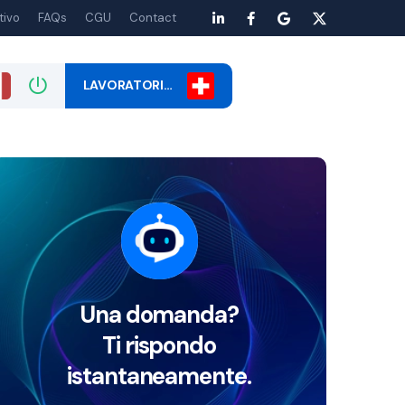
tivo
FAQs
CGU
Contact
LAVORATORI…
Una domanda?
Ti rispondo
istantaneamente.