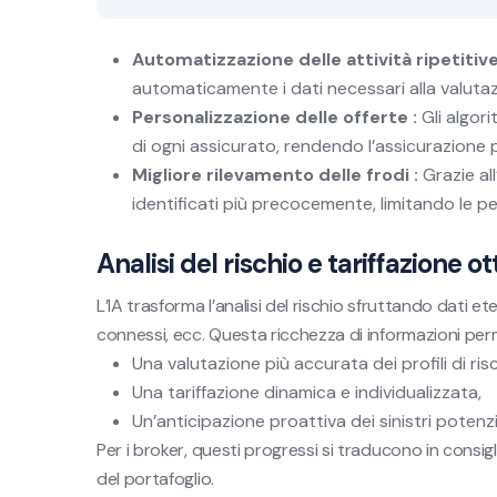
Automatizzazione delle attività ripetitive
automaticamente i dati necessari alla valutazi
Personalizzazione delle offerte :
Gli algori
di ogni assicurato, rendendo l’assicurazione p
Migliore rilevamento delle frodi :
Grazie al
identificati più precocemente, limitando le per
Analisi del rischio e tariffazione o
L’IA trasforma l’analisi del rischio sfruttando dati et
connessi, ecc. Questa ricchezza di informazioni per
Una valutazione più accurata dei profili di risc
Una tariffazione dinamica e individualizzata,
Un’anticipazione proattiva dei sinistri potenzia
Per i broker, questi progressi si traducono in consigli
del portafoglio.