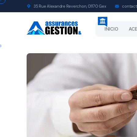
35 Rue Alexandre Reverchon, 01170 Gex
contact
INICIO
ACE