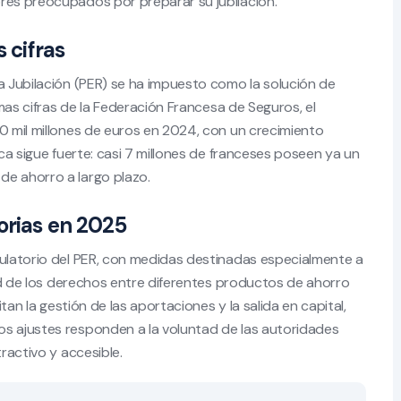
res preocupados por preparar su jubilación.
 cifras
a Jubilación (PER) se ha impuesto como la solución de
imas cifras de la Federación Francesa de Seguros, el
00 mil millones de euros en 2024, con un crecimiento
ica sigue fuerte: casi 7 millones de franceses poseen ya un
de ahorro a largo plazo.
orias en 2025
gulatorio del PER, con medidas destinadas especialmente a
idad de los derechos entre diferentes productos de ahorro
itan la gestión de las aportaciones y la salida en capital,
os ajustes responden a la voluntad de las autoridades
tractivo y accesible.