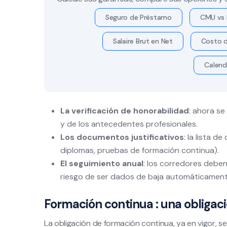
Seguro de Préstamo
CMU vs 
Salaire Brut en Net
Costo d
Calend
La verificación de honorabilidad
: ahora se
y de los antecedentes profesionales.
Los documentos justificativos
: la lista 
diplomas, pruebas de formación continua).
El seguimiento anual
: los corredores deben
riesgo de ser dados de baja automáticament
Formación continua : una obligac
La obligación de formación continua, ya en vigor, 