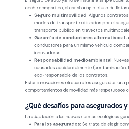
El seguro de auto ya no se limita a la simple cobert
coche compartido, el car sharing o el uso de flotas
Seguro multimovilidad:
Algunos contratos 
modos de transporte utilizados por el asegura
transporte público en trayectos multimodale
Garantía de conductores alternativos:
La
conductores para un mismo vehículo comparti
innovadoras.
Responsabilidad medioambiental:
Nuevas 
causados accidentalmente (contaminación, fu
eco-responsable de los contratos.
Estas innovaciones ofrecen a los asegurados una 
comportamientos de movilidad más respetuosos co
¿Qué desafíos para asegurados y
La adaptación a las nuevas normas ecológicas gen
Para los asegurados:
Se trata de elegir con