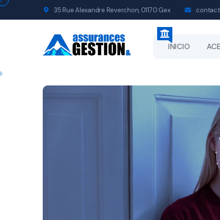
35 Rue Alexandre Reverchon, 01170 Gex
contact
INICIO
ACE