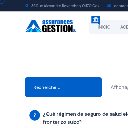
35 Rue Alexandre Reverchon, 01170 Gex
contact
INICIO
ACE
Afficha
¿Qué régimen de seguro de salud el
?
fronterizo suizo?