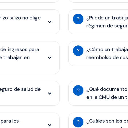
izo suizo no elige
¿Puede un trabaja
?
régimen de seguro
 de ingresos para
¿Cómo un trabajad
?
e trabajan en
reembolso de sus
seguro de salud de
¿Qué documentos 
?
en la CMU de un t
 para los
¿Cuáles son los be
?