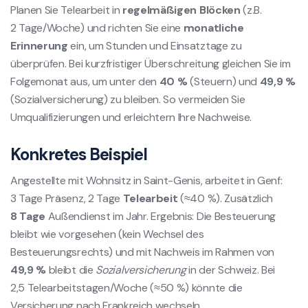
Planen Sie Telearbeit in
regelmäßigen Blöcken
(z.B.
2 Tage/Woche) und richten Sie eine
monatliche
Erinnerung
ein, um Stunden und Einsatztage zu
überprüfen. Bei kurzfristiger Überschreitung gleichen Sie im
Folgemonat aus, um unter den
40 %
(Steuern) und
49,9 %
(Sozialversicherung) zu bleiben. So vermeiden Sie
Umqualifizierungen und erleichtern Ihre Nachweise.
Konkretes Beispiel
Angestellte mit Wohnsitz in Saint-Genis, arbeitet in Genf:
3 Tage Präsenz, 2 Tage
Telearbeit
(≈40 %). Zusätzlich
8 Tage
Außendienst im Jahr. Ergebnis: Die Besteuerung
bleibt wie vorgesehen (kein Wechsel des
Besteuerungsrechts) und mit Nachweis im Rahmen von
49,9 %
bleibt die
Sozialversicherung
in der Schweiz. Bei
2,5 Telearbeitstagen/Woche (≈50 %) könnte die
Versicherung nach Frankreich wechseln.