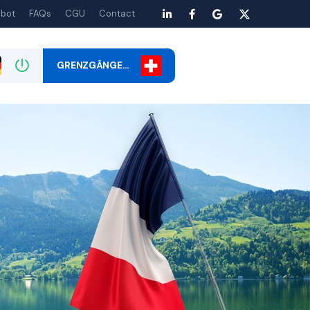
bot
FAQs
CGU
Contact
GRENZGÄNGE…