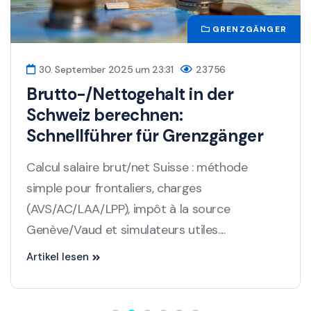
AKTUELLES
5. Juni 2025 um 18:46
16737
Schweizer Grenzgänger: Neue
Steuervorschriften gelten seit
2025
Viele Änderungen betreffen Grenzgänger
zwischen Frankreich und der Schweiz im Jahr
2025. Der Artikel gibt einen Überblick über die
neuen Regeln...
Artikel lesen