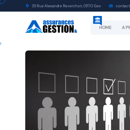
35 Rue Alexandre Reverchon, 01170 Gex
contact
HOME
A P