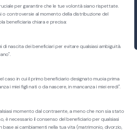
ruciale per garantire che le tue volontà siano rispettate.
i o controversie al momento della distribuzione del
la beneficiaria chiara e precisa:
i di nascita dei beneficiari per evitare qualsiasi ambiguità.
lano".
, nel caso in cui il primo beneficiario designato muoia prima
za i miei figli nati o da nascere, in mancanza i miei eredi".
qualsiasi momento dal contraente, a meno che non sia stato
, è necessario il consenso del beneficiario per qualsiasi
 base ai cambiamenti nella tua vita (matrimonio, divorzio,