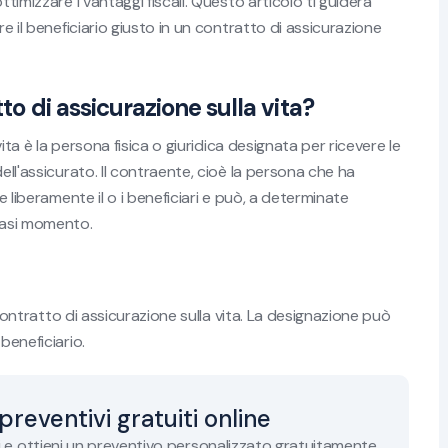
timizzare i vantaggi fiscali. Questo articolo ti guiderà
re il beneficiario giusto in un contratto di assicurazione
to di assicurazione sulla vita?
vita è la persona fisica o giuridica designata per ricevere le
ell'assicurato. Il contraente, cioè la persona che ha
e liberamente il o i beneficiari e può, a determinate
siasi momento.
n contratto di assicurazione sulla vita. La designazione può
beneficiario.
 preventivi gratuiti online
i e ottieni un preventivo personalizzato gratuitamente.