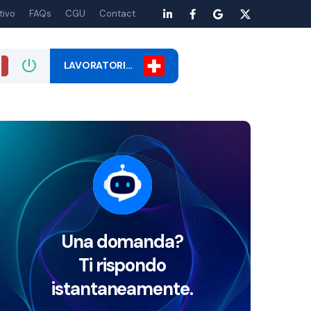
tivo
FAQs
CGU
Contact
LAVORATORI…
Una domanda?
Ti rispondo
istantaneamente.