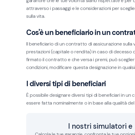
garantire che le tue volontà siano rispettate e per ot
attraverso i passaggi e le considerazioni per sceglie
sulla vita.
Cos'è un beneficiario in un contrat
Il beneficiario di un contratto di assicurazione sulla 
prestazioni (capitale o rendita) in caso di decesso d
firmato il contratto e che versa i premi, può sceglier
condizioni, modificare questa designazione in qual
I diversi tipi di beneficiari
È possibile designare diversi tipi di beneficiari in u
essere fatta nominalmente o in base alla qualità del 
I nostri simulatori e
Calcola le tue garanzie, confronta le tue opzion