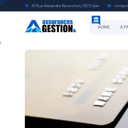
35 Rue Alexandre Reverchon, 01170 Gex
contact
HOME
A P