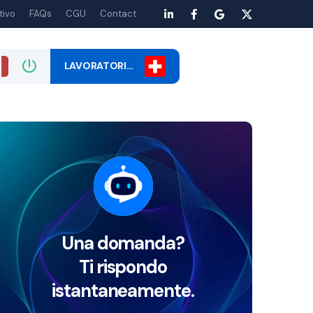
tivo
FAQs
CGU
Contact
LAVORATORI…
Una domanda?
Ti rispondo
istantaneamente.