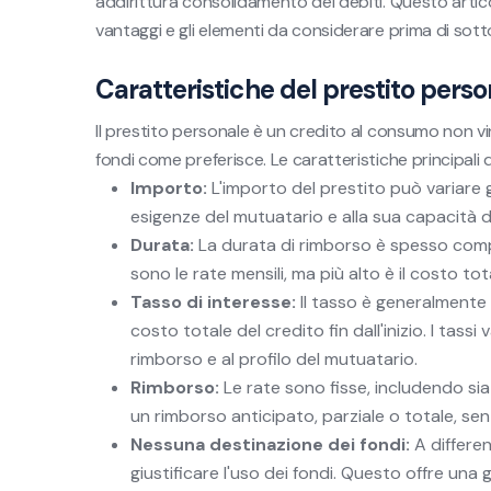
addirittura consolidamento dei debiti. Questo articol
vantaggi e gli elementi da considerare prima di sott
Caratteristiche del prestito pers
Il prestito personale è un credito al consumo non vinc
fondi come preferisce. Le caratteristiche principali 
Importo:
L'importo del prestito può variare 
esigenze del mutuatario e alla sua capacità d
Durata:
La durata di rimborso è spesso compre
sono le rate mensili, ma più alto è il costo tot
Tasso di interesse:
Il tasso è generalmente 
costo totale del credito fin dall'inizio. I tassi
rimborso e al profilo del mutuatario.
Rimborso:
Le rate sono fisse, includendo sia 
un rimborso anticipato, parziale o totale, sen
Nessuna destinazione dei fondi:
A differen
giustificare l'uso dei fondi. Questo offre un