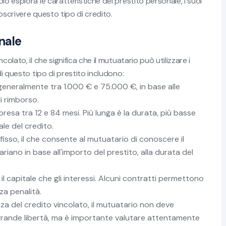
o esplora le caratteristiche del prestito personale, i suoi
oscrivere questo tipo di credito.
onale
olato, il che significa che il mutuatario può utilizzare i
di questo tipo di prestito includono:
generalmente tra 1.000 € e 75.000 €, in base alle
i rimborso.
sa tra 12 e 84 mesi. Più lunga è la durata, più basse
ale del credito.
fisso, il che consente al mutuatario di conoscere il
 variano in base all'importo del prestito, alla durata del
il capitale che gli interessi. Alcuni contratti permettono
za penalità.
za del credito vincolato, il mutuatario non deve
a grande libertà, ma è importante valutare attentamente