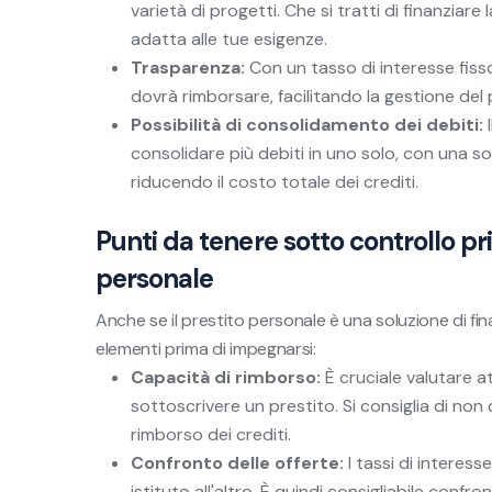
varietà di progetti. Che si tratti di finanziare
adatta alle tue esigenze.
Trasparenza:
Con un tasso di interesse fisso
dovrà rimborsare, facilitando la gestione del
Possibilità di consolidamento dei debiti:
I
consolidare più debiti in uno solo, con una so
riducendo il costo totale dei crediti.
Punti da tenere sotto controllo pr
personale
Anche se il prestito personale è una soluzione di 
elementi prima di impegnarsi:
Capacità di rimborso:
È cruciale valutare a
sottoscrivere un prestito. Si consiglia di non
rimborso dei crediti.
Confronto delle offerte:
I tassi di interes
istituto all'altro. È quindi consigliabile confr