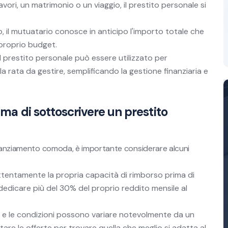
 lavori, un matrimonio o un viaggio, il prestito personale si
, il mutuatario conosce in anticipo l'importo totale che
 proprio budget.
l prestito personale può essere utilizzato per
la rata da gestire, semplificando la gestione finanziaria e
ima di sottoscrivere un prestito
finanziamento comoda, è importante considerare alcuni
ttentamente la propria capacità di rimborso prima di
 dedicare più del 30% del proprio reddito mensile al
se e le condizioni possono variare notevolmente da un
ontare le offerte per trovare quella che meglio si adatta al