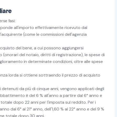
liare
erse fasi:
isponde all'importo effettivamente ricevuto dal
l'acquirente (come le commissioni dell'agenzia
acquisto del bene, a cui possono aggiungersi
onorari del notaio, diritti di registrazione), le spese di
lioramento in determinate condizioni, oltre alle spese
nza lorda si ottiene sottraendo il prezzo di acquisto
i detenuti da più di cinque anni, vengono applicati degli
bbattimento è del 6 % all'anno a partire dal 6° anno e
totale dopo 22 anni per l'imposta sul reddito. Per i
l'anno dal 6° al 21° anno, dell'1,60 % al 22° anno e del 9 %
one totale dopo 30 anni.