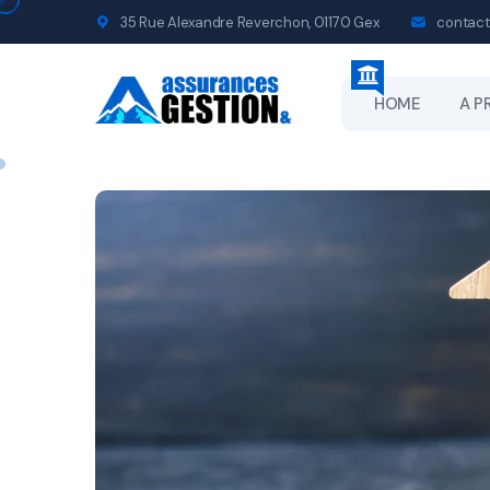
35 Rue Alexandre Reverchon, 01170 Gex
contact
HOME
A P