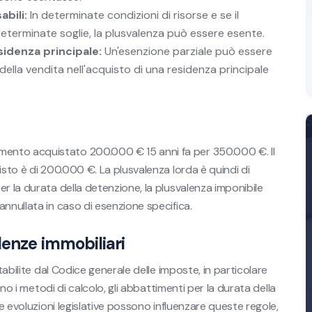
bili:
In determinate condizioni di risorse e se il
determinate soglie, la plusvalenza può essere esente.
sidenza principale:
Un'esenzione parziale può essere
 della vendita nell'acquisto di una residenza principale
ento acquistato 200.000 € 15 anni fa per 350.000 €. Il
isto è di 200.000 €. La plusvalenza lorda è quindi di
r la durata della detenzione, la plusvalenza imponibile
nnullata in caso di esenzione specifica.
lenze immobiliari
tabilite dal Codice generale delle imposte, in particolare
ano i metodi di calcolo, gli abbattimenti per la durata della
Le evoluzioni legislative possono influenzare queste regole,