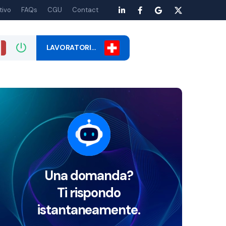
tivo
FAQs
CGU
Contact
LAVORATORI…
Una domanda?
Ti rispondo
istantaneamente.