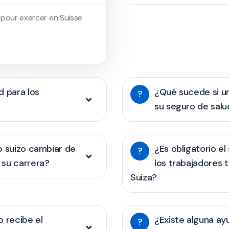
e pour exercer en Suisse
d para los
¿Qué sucede si un
?
su seguro de salu
o suizo cambiar de
¿Es obligatorio e
?
 su carrera?
los trabajadores 
Suiza?
o recibe el
¿Existe alguna ay
?