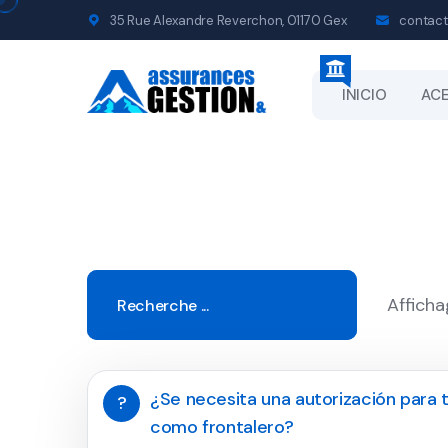
35 Rue Alexandre Reverchon, 01170 Gex
contact
INICIO
ACE
Afficha
¿Se necesita una autorización para t
?
como frontalero?