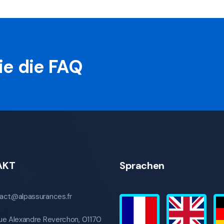
ie die FAQ
AKT
Sprachen
act@alpassurances.fr
ue Alexandre Reverchon, 01170