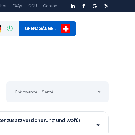
bot
FAQs
CGU
Contact
GRENZGÄNGE…
Prévoyance - Santé
nkenzusatzversicherung und wofür