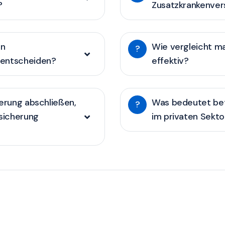
?
Zusatzkrankenver
en
Wie vergleicht m
?
 entscheiden?
effektiv?
herung abschließen,
Was bedeutet bet
?
rsicherung
im privaten Sekto