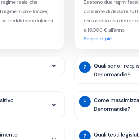
il regime reale, che
Esistono due regimi fiscali 
il regime micro-foncier,
consente di dedurre tutte 
e i redditi sono inferiori
che applica una detrazione
a 15.000 € all'anno.
Scopri di più
Quali sono i requi
?
Denormandie?
sitivo
Come massimizzare
?
Denormandie?
timento
Quali testi legisla
?