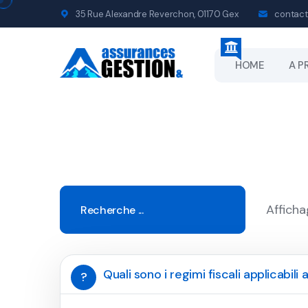
35 Rue Alexandre Reverchon, 01170 Gex
contact
HOME
A P
Afficha
Quali sono i regimi fiscali applicabili a
?