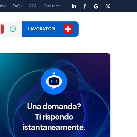
tivo
FAQs
CGU
Contact
LAVORATORI…
Una domanda?
Ti rispondo
istantaneamente.