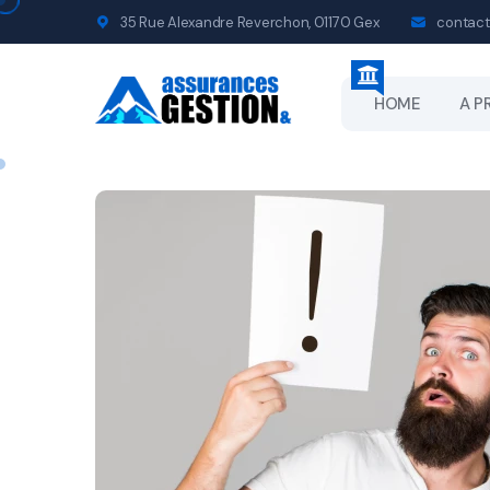
35 Rue Alexandre Reverchon, 01170 Gex
contact
HOME
A P