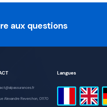
oire aux questions
ACT
Langues
act@alpassurances.fr
ue Alexandre Reverchon, 01170