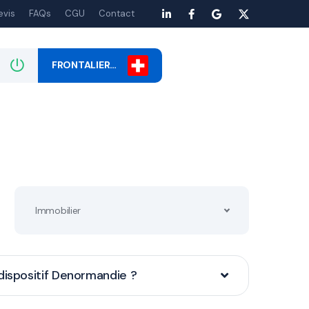
evis
FAQs
CGU
Contact
FRONTALIER…
Immobilier
dispositif Denormandie ?