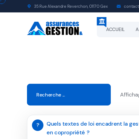
35 Rue Alexandre Reverchon, 01170 Gex
contact
ACCUEIL
A
Afficha
Quels textes de loi encadrent la ge
?
en copropriété ?