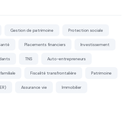
Gestion de patrimoine
Protection sociale
Santé
Placements financiers
Investissement
dants
TNS
Auto-entrepreneurs
familiale
Fiscalité transfrontalière
Patrimoine
PER)
Assurance vie
Immobilier