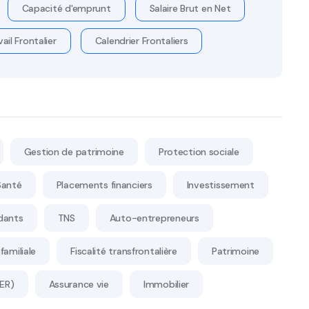
Capacité d'emprunt
Salaire Brut en Net
ail Frontalier
Calendrier Frontaliers
Gestion de patrimoine
Protection sociale
Santé
Placements financiers
Investissement
dants
TNS
Auto-entrepreneurs
familiale
Fiscalité transfrontalière
Patrimoine
PER)
Assurance vie
Immobilier