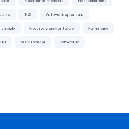
Santé
Placements financiers
Investissement
dants
TNS
Auto-entrepreneurs
familiale
Fiscalité transfrontalière
Patrimoine
PER)
Assurance vie
Immobilier