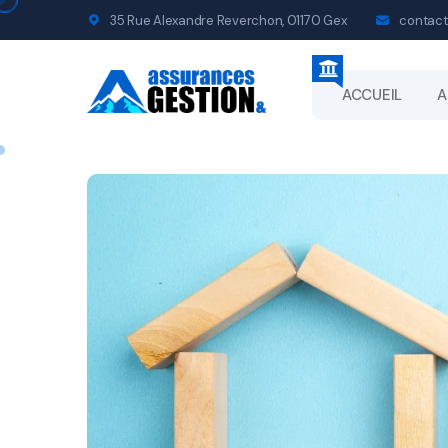
35 Rue Alexandre Reverchon, 01170 Gex
contact
ACCUEIL
A