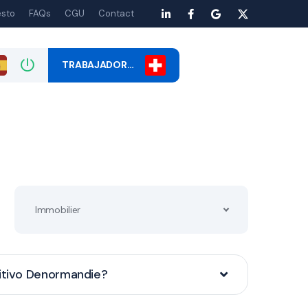
esto
FAQs
CGU
Contact
TRABAJADOR…
Immobilier
sitivo Denormandie?