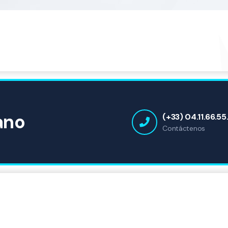
ano
(+33) 04.11.66.55
Contáctenos