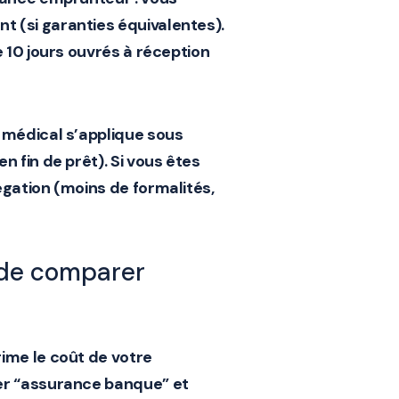
t (si garanties équivalentes).
e 10 jours ouvrés
à réception
 médical
s’applique
sous
 fin de prêt). Si vous êtes
égation (moins de formalités,
t de comparer
ime le coût de votre
er “assurance banque” et