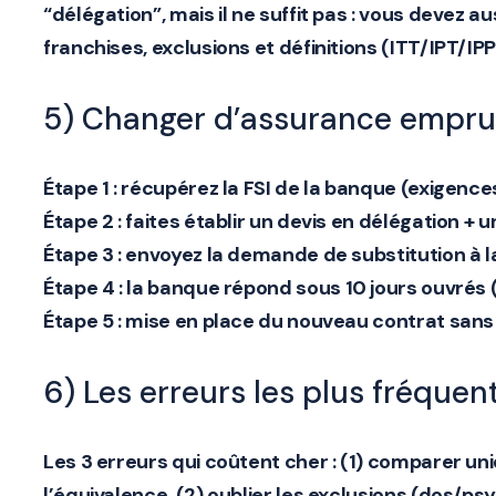
“délégation”, mais il ne suffit pas : vous devez au
franchises
,
exclusions
et
définitions
(ITT/IPT/IPP
5) Changer d’assurance emprun
Étape 1 :
récupérez la
FSI
de la banque (exigences
Étape 2 :
faites établir un devis en délégation + 
Étape 3 :
envoyez la demande de substitution à l
Étape 4 :
la banque répond sous
10 jours ouvrés
(
Étape 5 :
mise en place du nouveau contrat sans
6) Les erreurs les plus fréquen
Les 3 erreurs qui coûtent cher : (1) comparer uni
l’
équivalence
, (2) oublier les
exclusions
(dos/psy/