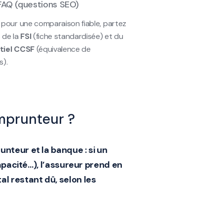
FAQ (questions SEO)
 pour une comparaison fiable, partez
 de la
FSI
(fiche standardisée) et du
tiel CCSF
(équivalence de
s).
emprunteur ?
unteur et la banque : si un
capacité…), l’assureur prend en
l restant dû, selon les