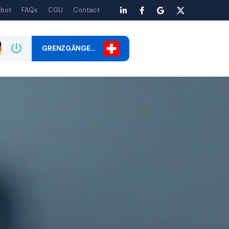
bot
FAQs
CGU
Contact
GRENZGÄNGE…