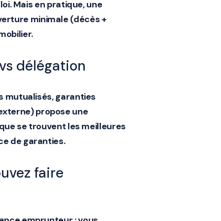
loi. Mais en pratique, une
erture minimale (décès +
obilier.
vs délégation
fs mutualisés, garanties
externe) propose une
à que se trouvent les meilleures
ce de garanties
.
uvez faire
rance emprunteur : vous