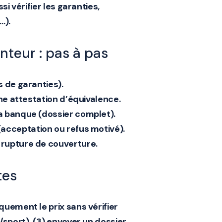
ssi vérifier
les garanties
,
…).
teur : pas à pas
 de garanties).
une attestation d’équivalence.
a banque (dossier complet).
acceptation ou refus motivé).
 rupture de couverture.
tes
quement le prix sans vérifier
sport), (3) envoyer un dossier