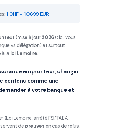
es:
1 CHF = 1.0699 EUR
unteur
(mise à jour
2026
) : ici, vous
nque vs délégation) et surtout
 à la
loi Lemoine
.
surance emprunteur
,
changer
z ce contenu comme une
i demander à votre banque et
r (Loi Lemoine, arrêté FSI/TAEA,
s servent de
preuves
en cas de refus,