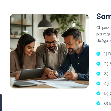
Som
Cliquez 
point qu
délégati
1) 
2) 
3) 
4) 
5) 
6) 