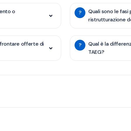
mento o
Quali sono le fas
?
ristrutturazione d
nfrontare offerte di
Qual è la differen
?
TAEG?