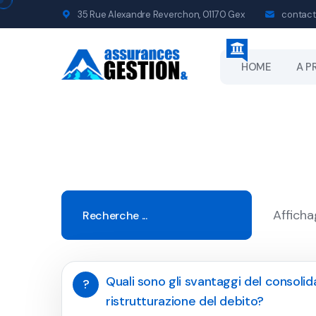
35 Rue Alexandre Reverchon, 01170 Gex
contact
HOME
A P
Afficha
Quali sono gli svantaggi del consol
?
ristrutturazione del debito?