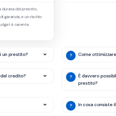
a durata del prestito,
di garanzia, e un rischio
udget è carente.
 un prestito?
Come ottimizzare 
?
 del credito?
È davvero possibil
?
prestito?
?
In cosa consiste 
?