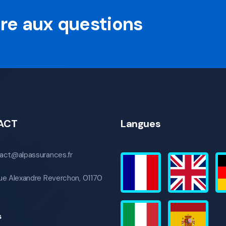
oire aux questions
ACT
Langues
act@alpassurances.fr
ue Alexandre Reverchon, 01170
s