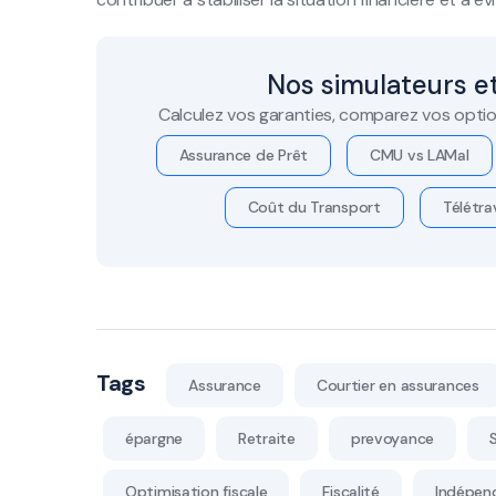
Nos simulateurs et
Calculez vos garanties, comparez vos optio
Assurance de Prêt
CMU vs LAMal
Coût du Transport
Télétrav
Tags
Assurance
Courtier en assurances
épargne
Retraite
prevoyance
Optimisation fiscale
Fiscalité
Indépen