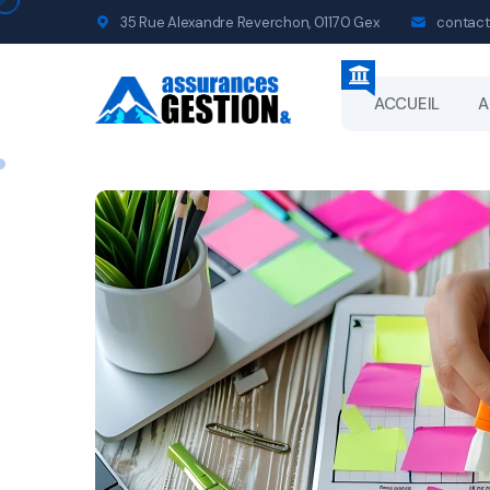
35 Rue Alexandre Reverchon, 01170 Gex
contact
ACCUEIL
A