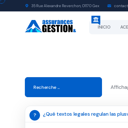
35 Rue Alexandre Reverchon, 01170 Gex
contact
INICIO
ACE
Afficha
¿Qué textos legales regulan las plusv
?