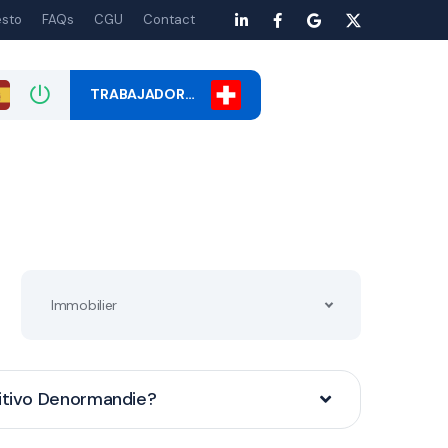
esto
FAQs
CGU
Contact
TRABAJADOR…
Immobilier
sitivo Denormandie?