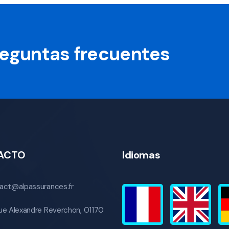
preguntas frecuentes
ACTO
Idiomas
act@alpassurances.fr
ue Alexandre Reverchon, 01170