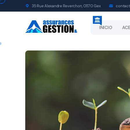
35 Rue Alexandre Reverchon, 01170 Gex
contact
INICIO
ACE