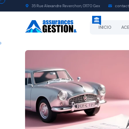
35 Rue Alexandre Reverchon, 01170 Gex
contact
INICIO
ACE