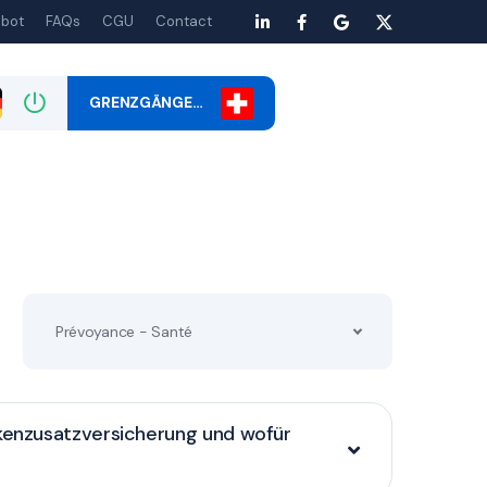
bot
FAQs
CGU
Contact
GRENZGÄNGE…
Prévoyance - Santé
nkenzusatzversicherung und wofür