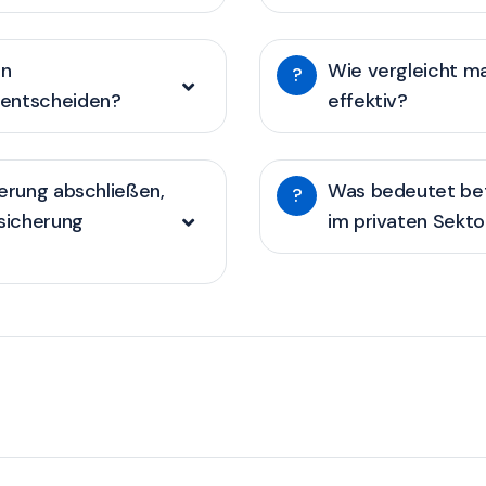
en
Wie vergleicht m
?
 entscheiden?
effektiv?
herung abschließen,
Was bedeutet bet
?
rsicherung
im privaten Sekto