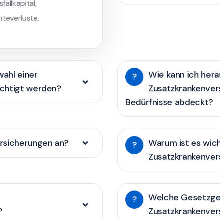
allkapital,
teverluste.
wahl einer
Wie kann ich hera
?
ichtigt werden?
Zusatzkrankenver
Bedürfnisse abdeckt?
rsicherungen an?
Warum ist es wich
?
Zusatzkrankenver
Welche Gesetzge
?
?
Zusatzkrankenver