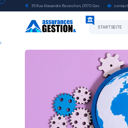
35 Rue Alexandre Reverchon, 01170 Gex
contact
STARTSEITE