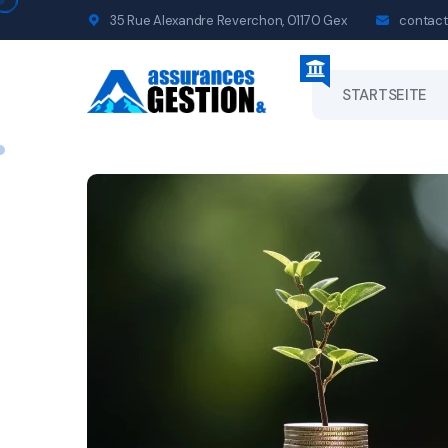
35 Rue Alexandre Reverchon, 01170 Gex
contact
STARTSEITE