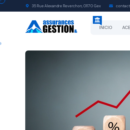
35 Rue Alexandre Reverchon, 01170 Gex
contact
INICIO
ACE